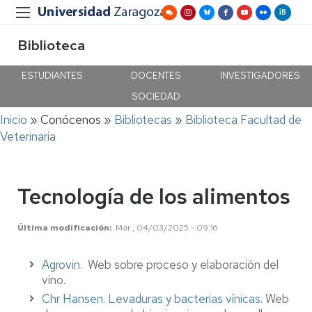
Biblioteca
ESTUDIANTES
DOCENTES
INVESTIGADORES
SOCIEDAD
Ruta
Inicio
Conócenos
Bibliotecas
Biblioteca Facultad de
de
Veterinaria
navegación
Tecnología de los alimentos
Última modificación
Mar , 04/03/2025 - 09:16
Agrovin.
Web sobre proceso y elaboración del
vino.
Chr Hansen. Levaduras y bacterias vínicas
.
Web