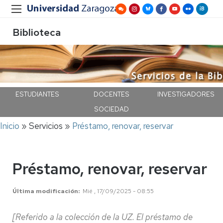
Biblioteca
ESTUDIANTES
DOCENTES
INVESTIGADORES
SOCIEDAD
Ruta
Inicio
Servicios
Préstamo, renovar, reservar
de
navegación
Préstamo, renovar, reservar
Última modificación
Mié , 17/09/2025 - 08:55
[
Referido a la colección de la UZ. El préstamo de