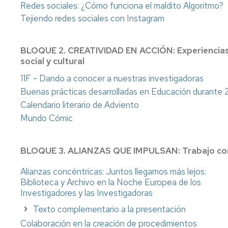
compra
y
factor
Redes sociales: ¿Cómo funciona el maldito Algoritmo?
los
de
Tejiendo redes sociales con Instagram
Espacios,
ODS
impacto
salas
de
de
revistas
Buenas
BLOQUE 2. CREATIVIDAD EN ACCIÓN: Experiencias
trabajo,
prácticas
social y cultural
equipamie
Fondo
antiguo
11F - Dando a conocer a nuestras investigadoras
Actividad
Buenas prácticas desarrolladas en Educación durante
culturales
Archivos
Calendario literario de Adviento
y
personales
sociales
en
Mundo Cómic
la
Publicar
biblioteca
Trabajos
BLOQUE 3. ALIANZAS QUE IMPULSAN: Trabajo conju
Fin
Mapas,
Grado/Má
música,
Alianzas concéntricas: Juntos llegamos más lejos:
vídeos
Biblioteca y Archivo en la Noche Europea de los
Gestionar
Investigadores y las Investigadoras
bibliografí
Normas
Texto complementario a la presentación
técnicas
Propieda
Colaboración en la creación de procedimientos