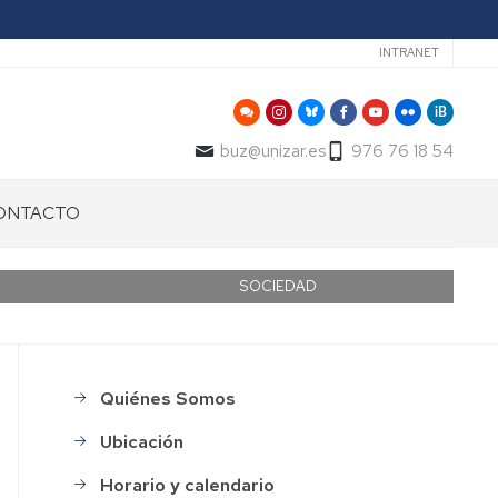
Secundari
INTRANET
buz@unizar.es
976 76 18 54
ONTACTO
SOCIEDAD
Quiénes Somos
Menu_Gestion_Organización
Ubicación
Horario y calendario