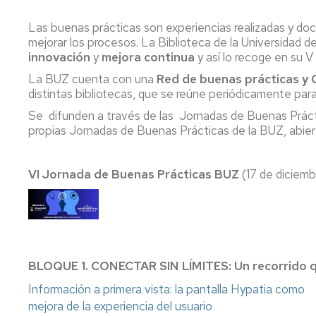
Colecciones
de
Consulta
revistas
Las buenas prácticas son experiencias realizadas y d
en
Normativa
mejorar los procesos. La Biblioteca de la Universidad
sala
Bases
innovación
y
mejora continua
y así lo recoge en su V
de
Estrategia
Préstamo
La BUZ cuenta con una
datos
Red de buenas prácticas y 
y
renovar,
distintas bibliotecas, que se reúne periódicamente pa
Calidad
reservar
Tesis
Se difunden a través de las Jornadas de Buenas Práctic
Carta
propias Jornadas de Buenas Prácticas de la BUZ, abiert
Obtenció
de
Actas
de
servicios
de
Documen
congresos
VI Jornada de Buenas Prácticas BUZ
(17 de diciem
/
La
Prest.
Biblioteca
Proyectos/Trabajos
Interbiblio
en
Fin
Cifras
de
Adquisici
Estudios
de
Redes
libros
Sociales
Bibliografía
BLOQUE 1. CONECTAR SIN LÍMITES: Un recorrido que
recomendada
Información a primera vista: la pantalla Hypatia como
Sugerir
La
mejora de la experiencia del usuario
una
BUZ
El