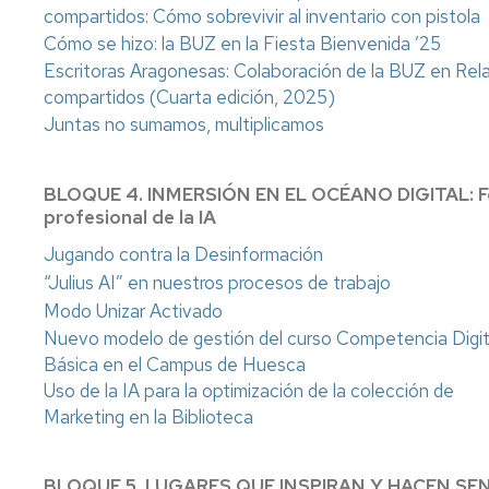
intelectual
Recursos
compartidos: Cómo sobrevivir al inventario con pistola
por
Cómo se hizo: la BUZ en la Fiesta Bienvenida ’25
Acceso
materias
abierto
Escritoras Aragonesas: Colaboración de la BUZ en Rel
compartidos (Cuarta edición, 2025)
Producció
Juntas no sumamos, multiplicamos
Científica
UZ
(Sideral)
BLOQUE 4. INMERSIÓN EN EL OCÉANO DIGITAL: For
profesional de la IA
Jugando contra la Desinformación
“Julius AI” en nuestros procesos de trabajo
Modo Unizar Activado
Nuevo modelo de gestión del curso Competencia Digit
Básica en el Campus de Huesca
Uso de la IA para la optimización de la colección de
Marketing en la Biblioteca
BLOQUE 5. LUGARES QUE INSPIRAN Y HACEN SENTI