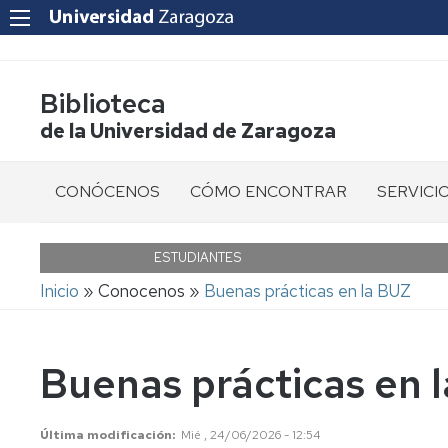
Biblioteca
de la Universidad de Zaragoza
CONÓCENOS
CÓMO ENCONTRAR
SERVICI
Bibliotecas
Libros
Cita
previa
ESTUDIANTES
Quiénes
Revistas
Ruta
Inicio
Conocenos
Buenas prácticas en la BUZ
Somos
Informaci
de
al
Libro
navegación
usuario
Ubicación
electrónico
Buenas prácticas en 
Acceso
Horario
Revistas
a
y
electrónicas
Recursos
calendario
Electróni
Última modificación
Mié , 24/06/2026 - 12:54
Artículos