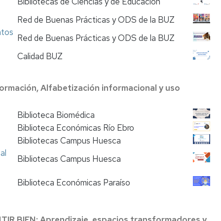
Bibliotecas de Ciencias y de Educación
Red de Buenas Prácticas y ODS de la BUZ
atos
Red de Buenas Prácticas y ODS de la BUZ
n
Calidad BUZ
mación, Alfabetización informacional y uso
Biblioteca Biomédica
Biblioteca Económicas Río Ebro
Bibliotecas Campus Huesca
al
Bibliotecas Campus Huesca
Biblioteca Económicas Paraíso
R BIEN: Aprendizaje, espacios transformadores y