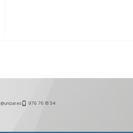
@unizar.es
976 76 18 54