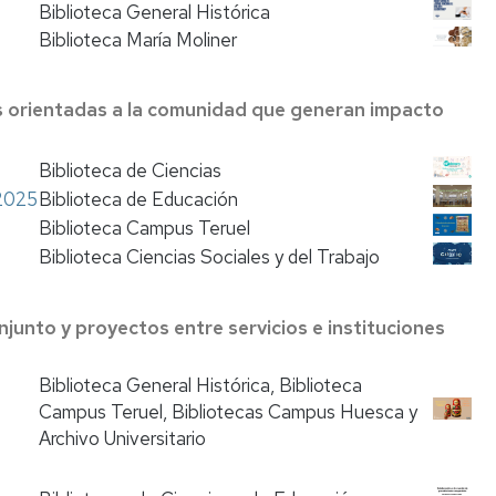
Adquisición
Biblioteca General Histórica
de
Biblioteca María Moliner
libros
(autorizado)
 orientadas a la comunidad que generan impacto
Videotutoriales
ntos
y
Guías
Biblioteca de Ciencias
es
 2025
Biblioteca de Educación
Exposiciones
Biblioteca Campus Teruel
y
Biblioteca Ciencias Sociales y del Trabajo
Act.
Culturales
nto y proyectos entre servicios e instituciones
ster
Biblioteca General Histórica, Biblioteca
Campus Teruel, Bibliotecas Campus Huesca y
a
Archivo Universitario
d