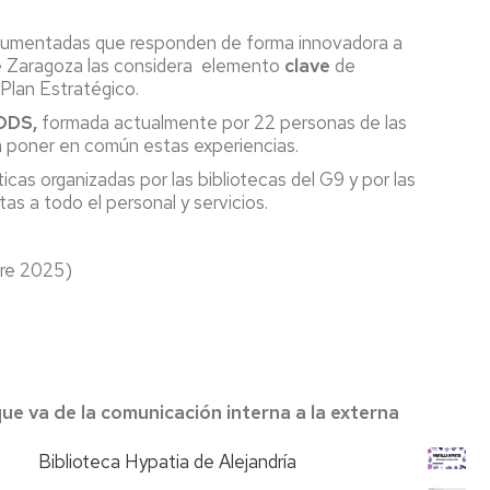
Preguntas
Microcredencial
ScienceDirect
ocumentadas que responden de forma innovadora a
más
Competencia
 de Zaragoza las considera elemento
clave
de
frecuentes
digital
Scopus
 Plan Estratégico.
,
ODS,
formada actualmente por 22 personas de las
Proquest
ra poner en común estas experiencias.
Dialnet
as organizadas por las bibliotecas del G9 y por las
as a todo el personal y servicios.
n
Repositorio
Zaguan
tos
bre 2025)
Gestores
Bibliográficos
tecario
Libro
ón
electrónico
 va de la comunicación interna a la externa
Bases
de
datos
Biblioteca Hypatia de Alejandría