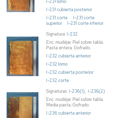
I-231 lomo
I-231 cubierta posterior
I-231 corte
I-231 corte
superior
I-231 corte inferior
Signatura:
I-232
Enc. mudéjar. Piel sobre tabla.
Pasta entera. Gofrado.
I-232 cubierta anterior
I-232 lomo
I-232 cubierta posterior
I-232 corte
Signaturas:
I-236(1)
,
I-236(2)
Enc. mudéjar. Piel sobre tabla.
Media pasta. Gofrado.
I-236 cubierta anterior