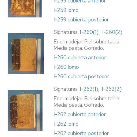
I-259 cubierta anterior
I-259 lomo
I-259 cubierta posterior
Signaturas:
I-260(1)
,
I-260(2)
Enc. mudéjar. Piel sobre tabla.
Media pasta. Gofrado.
I-260 cubierta anterior
I-260 lomo
I-260 cubierta posterior
Signaturas:
I-262(1)
,
I-262(2)
Enc. mudéjar. Piel sobre tabla.
Media pasta. Gofrado.
I-262 cubierta anterior
I-262 lomo
I-262 cubierta posterior