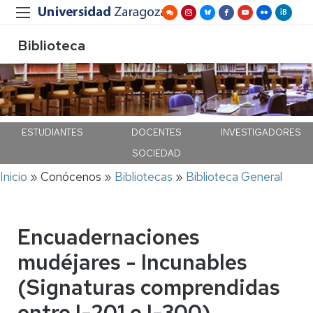
Biblioteca
ESTUDIANTES
DOCENTES
INVESTIGADORES
SOCIEDAD
Ruta
Inicio
Conócenos
Bibliotecas
Biblioteca General
de
navegación
Encuadernaciones
mudéjares - Incunables
(Signaturas comprendidas
entre I-201 e I-300)