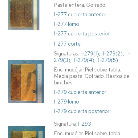
Pasta entera. Gofrado.
I-277 cubierta anterior
I-277 lomo
I-277 cubierta posterior
I-277 corte
Signaturas:
I-279(1)
,
I-279(2)
,
I-
279(3)
,
I-279(4)
,
I-279(5)
Enc. mudéjar. Piel sobre tabla.
Media pasta. Gofrado. Restos de
broches
I-279 cubierta anterior
I-279 lomo
I-279 cubierta posterior
Signatura:
I-293
Enc. mudéjar. Piel sobre tabla.