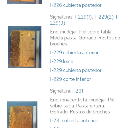
I-226 cubierta posterior
Signaturas:
I-229(1)
,
I-229(2)
.
I-
229(3)
Enc. mudéjar. Piel sobre tabla.
Media pasta. Gofrado. Restos de
broches
I-229 cubierta anterior
I-229 lomo
I-229 cubierta posterior
I-229 corte inferior
Signatura:
I-231
Enc. renacentista-mudéjar. Piel
sobre tabla. Pasta entera.
Gofrado. Restos de broches
I-231 cubierta anterior