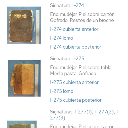
Signatura:
I-274
Enc. mudéjar. Piel sobre cartón.
Gofrado. Restos de un broche
I-274 cubierta anterior
I-274 lomo
I-274 cubierta posterior
Signatura:
I-275
Enc. mudéjar. Piel sobre tabla.
Media pasta. Gofrado.
I-275 cubierta anterior
I-275 lomo
I-275 cubierta posterior
Signaturas:
I-277(1)
,
I-277(2)
,
I-
277(3)
Enc. mudéjar. Piel sobre cartón.