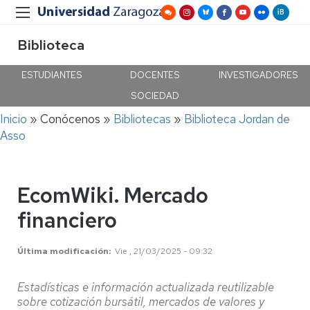
Biblioteca
ESTUDIANTES
DOCENTES
INVESTIGADORES
SOCIEDAD
Ruta
Inicio
Conócenos
Bibliotecas
Biblioteca Jordan de
de
Asso
navegación
EcomWiki. Mercado
financiero
Última modificación
Vie , 21/03/2025 - 09:32
Estadísticas e información actualizada reutilizable
sobre cotización bursátil, mercados de valores y