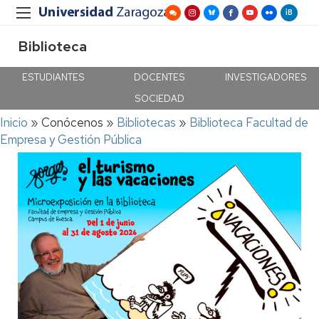
Biblioteca
ESTUDIANTES
DOCENTES
INVESTIGADORES
SOCIEDAD
Ruta
Inicio
Conócenos
Bibliotecas
Biblioteca Facultad de
de
Empresa y Gestión Pública
navegación