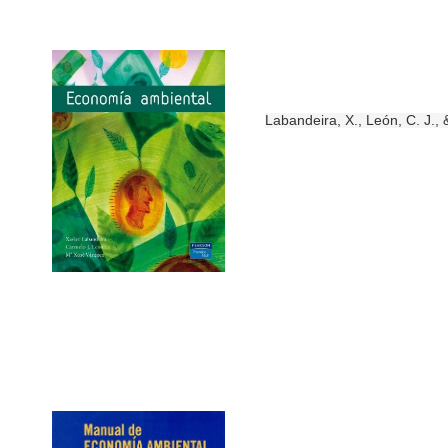
intelectual
Recursos
por
Acceso
materias
abierto
Producció
Labandeira, X., León, C. J.,
Científica
UZ
(Sideral)