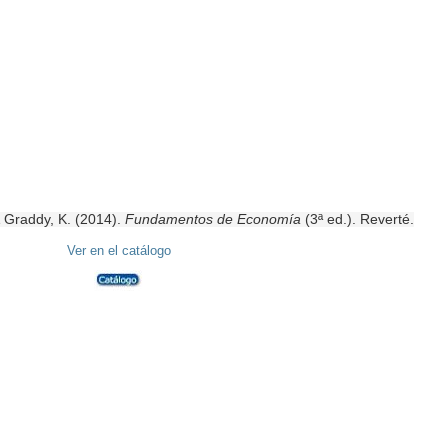
Adquisición
de
libros
(autorizado)
Videotutoriales
ntos
y
Guías
es
Exposiciones
y
& Graddy, K. (2014).
Fundamentos de Economía
(3ª ed.). Reverté.
Act.
Culturales
V
er en el catálogo
ster
a
d