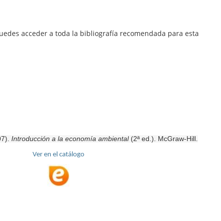
Preguntas
Microcredencial
ScienceDirect
más
Competencia
puedes acceder a toda la bibliografía recomendada para esta
frecuentes
digital
Scopus
,
Proquest
Dialnet
n
Repositorio
Zaguan
tos
Gestores
Bibliográficos
07).
Introducción a la economía ambiental
(2ª ed.). McGraw-Hill.
tecario
Libro
Ver en el catálogo
ón
electrónico
Bases
de
datos