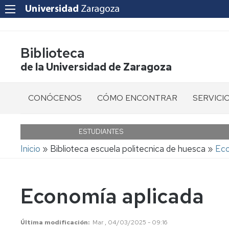
Biblioteca
de la Universidad de Zaragoza
CONÓCENOS
CÓMO ENCONTRAR
SERVICI
Bibliotecas
Libros
Cita
previa
ESTUDIANTES
Quiénes
Revistas
Ruta
Inicio
Biblioteca escuela politecnica de huesca
Eco
Somos
Informaci
de
al
Libro
navegación
usuario
Ubicación
electrónico
Economía aplicada
Acceso
Horario
Revistas
a
y
electrónicas
Recursos
calendario
Electróni
Última modificación
Mar , 04/03/2025 - 09:16
Artículos