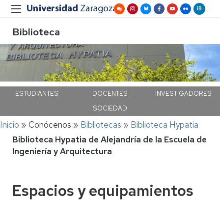
Biblioteca
ESTUDIANTES
DOCENTES
INVESTIGADORES
SOCIEDAD
Ruta
Inicio
Conócenos
Bibliotecas
Biblioteca Hypatia
de
Biblioteca Hypatia de Alejandría de la Escuela de
navegación
Ingeniería y Arquitectura
Espacios y equipamientos