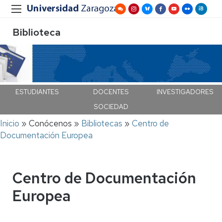
Biblioteca
ESTUDIANTES
DOCENTES
INVESTIGADORES
SOCIEDAD
Ruta
Inicio
Conócenos
Bibliotecas
Centro de
de
Documentación Europea
navegación
Centro de Documentación
Europea