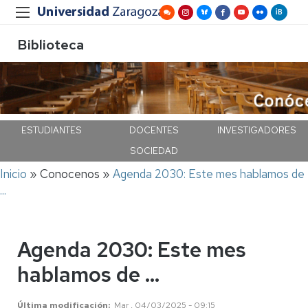
Biblioteca
ESTUDIANTES
DOCENTES
INVESTIGADORES
SOCIEDAD
Ruta
Inicio
Conocenos
Agenda 2030: Este mes hablamos de
de
...
navegación
Agenda 2030: Este mes
hablamos de ...
Última modificación
Mar , 04/03/2025 - 09:15