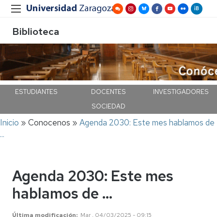
Biblioteca
ESTUDIANTES
DOCENTES
INVESTIGADORES
SOCIEDAD
Ruta
Inicio
Conocenos
Agenda 2030: Este mes hablamos de
de
...
navegación
Agenda 2030: Este mes
hablamos de ...
Última modificación
Mar , 04/03/2025 - 09:15