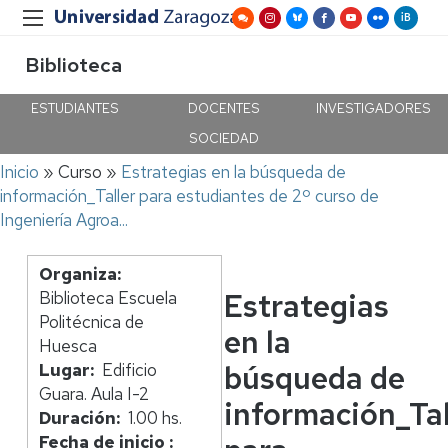
Biblioteca
ESTUDIANTES
DOCENTES
INVESTIGADORES
SOCIEDAD
Ruta
Inicio
Curso
Estrategias en la búsqueda de
de
información_Taller para estudiantes de 2º curso de
navegación
Ingeniería Agroa...
Organiza
Estrategias
Biblioteca Escuela
Politécnica de
en la
Huesca
búsqueda de
Lugar
Edificio
Guara. Aula I-2
información_Tal
Duración
1.00 hs.
Fecha de inicio