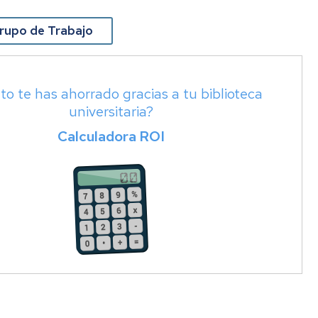
Adquisición
de
Grupo de Trabajo
libros
(autorizado)
Videotutoriales
ntos
o te has ahorrado gracias a tu biblioteca
y
Guías
universitaria?
es
Calculadora ROI
Exposiciones
y
Act.
Culturales
ster
a
d