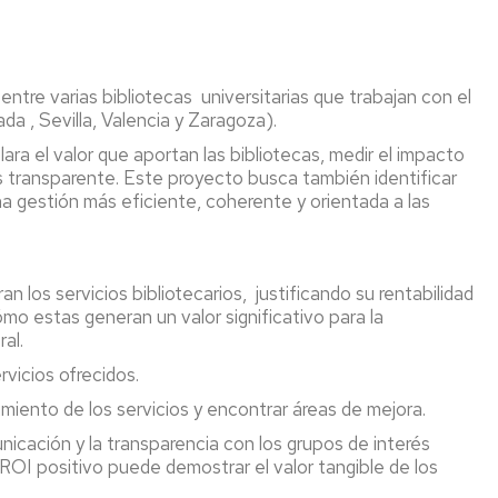
Preguntas
Microcredencial
ScienceDirect
más
Competencia
frecuentes
digital
Scopus
ntre varias bibliotecas universitarias que trabajan con el
 , Sevilla, Valencia y Zaragoza).
,
Proquest
ara el valor que aportan las bibliotecas, medir el impacto
Dialnet
s transparente. Este proyecto busca también identificar
na gestión más eficiente, coherente y orientada a las
n
Repositorio
Zaguan
tos
Gestores
an los servicios bibliotecarios, justificando su rentabilidad
Bibliográficos
cómo estas generan un valor significativo para la
tecario
al.
Libro
ón
electrónico
rvicios ofrecidos.
imiento de los servicios y encontrar áreas de mejora.
Bases
de
municación y la transparencia con los grupos de interés
datos
 ROI positivo puede demostrar el valor tangible de los