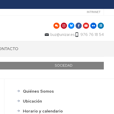
Secundari
INTRANET
buz@unizar.es
976 76 18 54
ONTACTO
SOCIEDAD
Quiénes Somos
Menu_Gestion_Organización
Ubicación
Horario y calendario