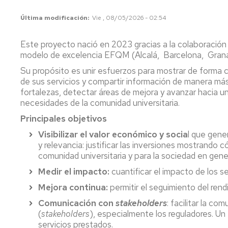
Colecciones
de
Consulta
revistas
Última modificación
Vie , 08/05/2026 - 02:54
en
Normativa
sala
Bases
Este proyecto nació en 2023 gracias a la colaboración e
de
Estrategia
modelo de excelencia EFQM (Alcalá, Barcelona, Granada
Préstamo
datos
y
renovar,
Calidad
Su propósito es unir esfuerzos para mostrar de forma cl
reservar
Tesis
de sus servicios y compartir información de manera má
Carta
fortalezas, detectar áreas de mejora y avanzar hacia u
Obtenció
de
Actas
necesidades de la comunidad universitaria.
de
servicios
de
Documen
Principales objetivos
congresos
/
La
Visibilizar el valor económico y socia
l que gener
Prest.
Biblioteca
Proyectos/Trabajos
y relevancia: justificar las inversiones mostrando 
Interbiblio
en
Fin
comunidad universitaria y para la sociedad en gener
Cifras
de
Adquisici
Estudios
Medir el impacto:
cuantificar el impacto de los se
de
Redes
Mejora continua:
permitir el seguimiento del rend
libros
Sociales
Bibliografía
recomendada
Comunicación con
stakeholders
: facilitar la co
Sugerir
La
(
stakeholders
), especialmente los reguladores. Un
una
BUZ
El
servicios prestados.