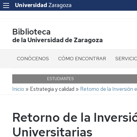
Biblioteca
de la Universidad de Zaragoza
CONÓCENOS
CÓMO ENCONTRAR
SERVICI
Bibliotecas
Libros
Cita
previa
ESTUDIANTES
Quiénes
Revistas
Ruta
Inicio
Estrategia y calidad
Retorno de la Inversión e
Somos
Informaci
de
al
Libro
navegación
usuario
Ubicación
electrónico
Retorno de la Inversi
Acceso
Horario
Revistas
a
y
electrónicas
Universitarias
Recursos
calendario
Electróni
Artículos