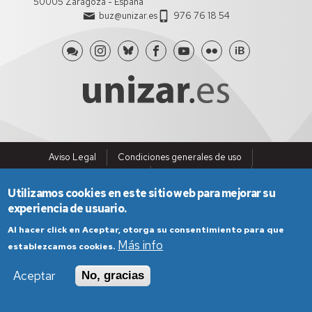
50005 Zaragoza - España
buz@unizar.es
976 76 18 54
Aviso Legal
Condiciones generales de uso
Política de Privacidad
Política de Cookies
Política de Accesibilidad
Utilizamos cookies en este sitio web para mejorar su
experiencia de usuario.
Al hacer click en Aceptar, otorga su consentimiento para que
Más info
establezcamos cookies.
Aceptar
No, gracias