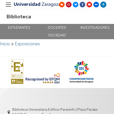
Biblioteca
ESTUDIANTES
DOCENTES
INVESTIGADORES
SOCIEDAD
Ruta
Inicio
Exposiciones
de
navegación
Biblioteca Universitaria Edificio Paraninfo | Plaza Paraíso