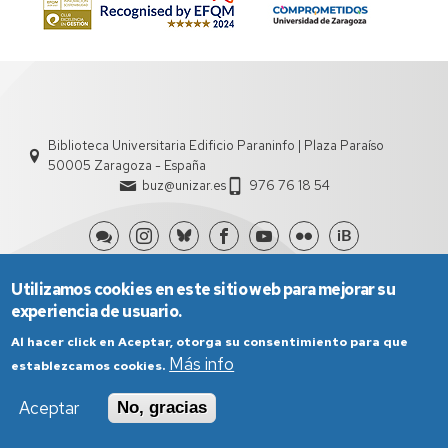
Biblioteca Universitaria Edificio Paraninfo | Plaza Paraíso
50005 Zaragoza - España
buz@unizar.es
976 76 18 54
Utilizamos cookies en este sitio web para mejorar su
experiencia de usuario.
Al hacer click en Aceptar, otorga su consentimiento para que
Más info
establezcamos cookies.
Aviso Legal
Condiciones generales de uso
Aceptar
No, gracias
Política de Privacidad
Política de Cookies
Política de Accesibilidad