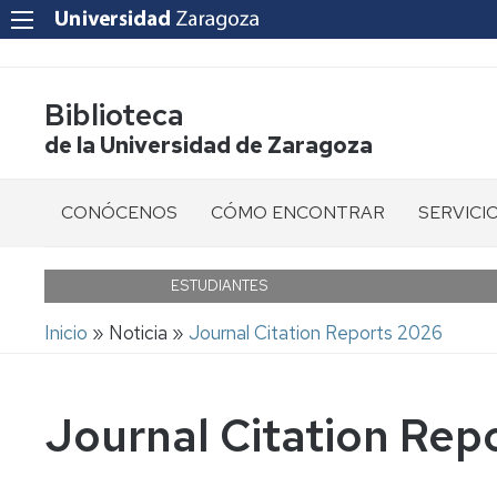
Biblioteca
de la Universidad de Zaragoza
CONÓCENOS
CÓMO ENCONTRAR
SERVICI
Bibliotecas
Libros
Cita
previa
ESTUDIANTES
Quiénes
Revistas
Ruta
Somos
Informaci
Inicio
Noticia
Journal Citation Reports 2026
al
Libro
de
usuario
Ubicación
electrónico
navegación
Journal Citation Rep
Acceso
Horario
Revistas
a
y
electrónicas
Recursos
calendario
Electróni
Artículos