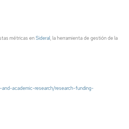
Adquisición
de
libros
(autorizado)
Videotutoriales
ntos
y
estas métricas en
Sideral
, la herramienta de gestión de la
Guías
es
Exposiciones
y
Act.
Culturales
c-and-academic-research/research-funding-
ster
a
d