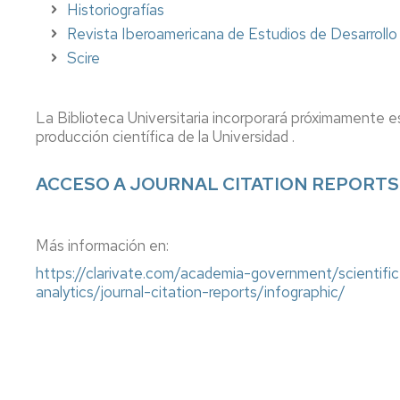
compra
y
factor
Historiografías
los
de
Revista Iberoamericana de Estudios de Desarrollo
Espacios,
ODS
impacto
Scire
salas
de
de
revistas
Buenas
trabajo,
prácticas
equipamie
Fondo
La Biblioteca Universitaria incorporará próximamente 
antiguo
producción científica de la Universidad .
Actividad
culturales
Archivos
ACCESO A JOURNAL CITATION REPORTS
y
personales
sociales
en
la
Publicar
biblioteca
Más información en:
Trabajos
https://clarivate.com/academia-government/scientifi
Fin
Mapas,
analytics/journal-citation-reports/infographic/
Grado/Má
música,
vídeos
Gestionar
bibliografí
Normas
técnicas
Propieda