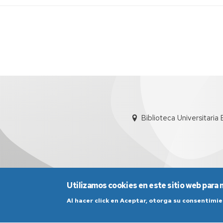
intelectual
Recursos
por
Acceso
materias
abierto
Producció
Científica
UZ
(Sideral)
Biblioteca Universitaria
Utilizamos cookies en este sitio web para 
Al hacer click en Aceptar, otorga su consentim
Aviso Legal
Condicio