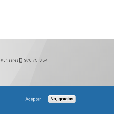
@unizar.es
976 76 18 54
Aceptar
No, gracias
Política de Accesibilidad