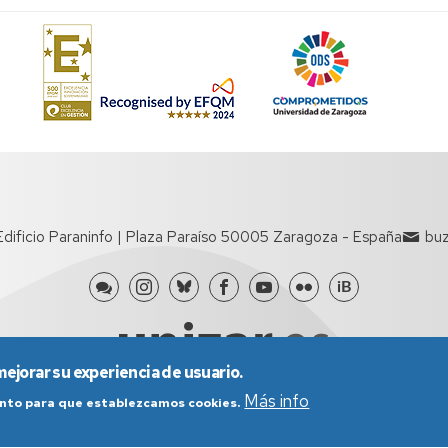
n
 Edificio Paraninfo | Plaza Paraíso 50005 Zaragoza - España
buz
mejorar su experiencia de usuario.
Más info
iento para que establezcamos cookies.
nes generales de uso
Política de Privacidad
Política de Cookies