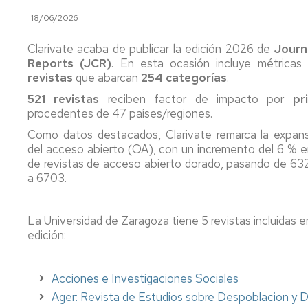
Colecciones
de
18/06/2026
Consulta
revistas
en
Normativa
sala
Clarivate acaba de publicar la edición 2026 de
Journ
Bases
Reports (JCR)
. En esta ocasión incluye métrica
de
Estrategia
Préstamo
datos
revistas
y
que abarcan
254 categorías
.
renovar,
Calidad
521 revistas
reciben factor de impacto por
pr
reservar
Tesis
procedentes de 47 países/regiones.
Carta
Obtenció
de
Actas
Como datos destacados, Clarivate remarca la expans
de
servicios
de
del acceso abierto (OA), con un incremento del 6 % e
Documen
congresos
de revistas de acceso abierto dorado, pasando de 6
/
La
a 6703.
Prest.
Biblioteca
Proyectos/Trabajos
Interbiblio
en
Fin
Cifras
de
La Universidad de Zaragoza tiene 5 revistas incluidas e
Adquisici
Estudios
edición:
de
Redes
libros
Sociales
Bibliografía
recomendada
Acciones e Investigaciones Sociales
Sugerir
La
Ager: Revista de Estudios sobre Despoblacion y De
una
BUZ
El