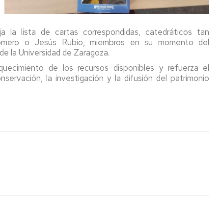
Adquisición
de
libros
a la lista de cartas correspondidas, catedráticos tan
(autorizado)
Romero o Jesús Rubio, miembros en su momento del
de la Universidad de Zaragoza.
Videotutoriales
ntos
y
uecimiento de los recursos disponibles y refuerza el
Guías
ervación, la investigación y la difusión del patrimonio
es
Exposiciones
y
Act.
Culturales
ster
a
d