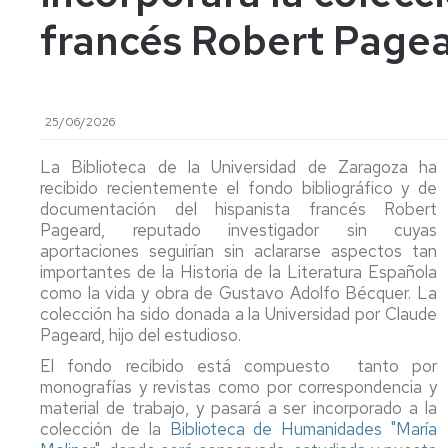
Colecciones
de
francés Robert Page
Consulta
revistas
en
Normativa
sala
Bases
de
Estrategia
Préstamo
datos
y
25/06/2026
renovar,
Calidad
reservar
Tesis
La Biblioteca de la Universidad de Zaragoza ha
Carta
recibido recientemente el fondo bibliográfico y de
Obtenció
de
Actas
documentación del hispanista francés Robert
de
servicios
de
Pageard, reputado investigador sin cuyas
Documen
congresos
aportaciones seguirían sin aclararse aspectos tan
/
La
importantes de la Historia de la Literatura Española
Prest.
Biblioteca
Proyectos/Trabajos
Interbiblio
como la vida y obra de Gustavo Adolfo Bécquer. La
en
Fin
colección ha sido donada a la Universidad por Claude
Cifras
de
Adquisici
Pageard, hijo del estudioso.
Estudios
de
Redes
El fondo recibido está compuesto tanto por
libros
Sociales
Bibliografía
monografías y revistas como por correspondencia y
recomendada
material de trabajo, y pasará a ser incorporado a la
Sugerir
La
colección de la
Biblioteca de Humanidades "María
una
BUZ
El