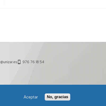
@unizar.es
976 76 18 54
Aceptar
No, gracias