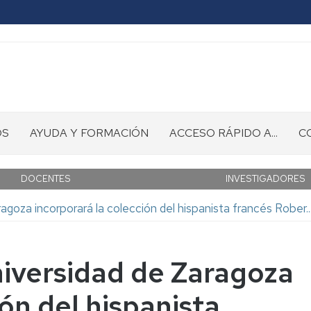
OS
AYUDA Y FORMACIÓN
ACCESO RÁPIDO A...
C
Mostrador
Directorio
de
de
DOCENTES
INVESTIGADORES
ayuda
Bibliotecas
ón
agoza incorporará la colección del hispanista francés Rober..
Guías
Alcorze
de
ayuda
Web
niversidad de Zaragoza
of
Cursos
Cursos
Science
de
para
-
ión del hispanista
cos
formación
PDI
WOS