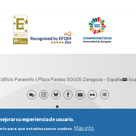
n
 Edificio Paraninfo | Plaza Paraíso 50005 Zaragoza - España
buz
mejorar su experiencia de usuario.
Más info
iento para que establezcamos cookies.