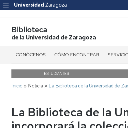
Biblioteca
de la Universidad de Zaragoza
CONÓCENOS
CÓMO ENCONTRAR
SERVICI
Bibliotecas
Libros
Cita
previa
ESTUDIANTES
Quiénes
Revistas
Ruta
Somos
Informaci
Inicio
Noticia
La Biblioteca de la Universidad de Zar
al
Libro
de
usuario
Ubicación
electrónico
navegación
La Biblioteca de la U
Acceso
Horario
Revistas
a
y
electrónicas
Recursos
calendario
incorporará la colecc
Electróni
Artículos