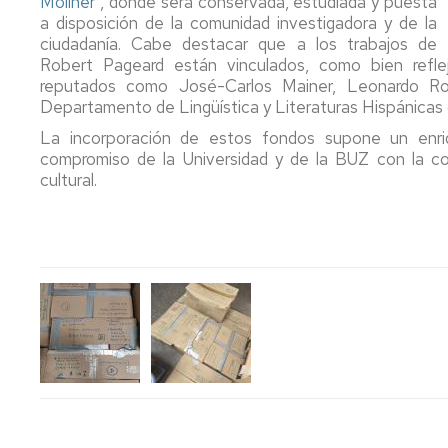
Moliner"
, donde será conservada, estudiada y puesta
compra
y
factor
a disposición de la comunidad investigadora y de la
los
de
ciudadanía. Cabe destacar que a los trabajos de
Espacios,
ODS
impacto
Robert Pageard están vinculados, como bien reflej
salas
de
reputados como José-Carlos Mainer, Leonardo 
de
revistas
Buenas
Departamento de Lingüística y Literaturas Hispánicas 
trabajo,
prácticas
equipamie
Fondo
La incorporación de estos fondos supone un enriq
antiguo
compromiso de la Universidad y de la BUZ con la cons
Actividad
cultural.
culturales
Archivos
y
personales
sociales
en
la
Publicar
biblioteca
Trabajos
Fin
Mapas,
Grado/Má
música,
vídeos
Gestionar
bibliografí
Normas
técnicas
Propieda