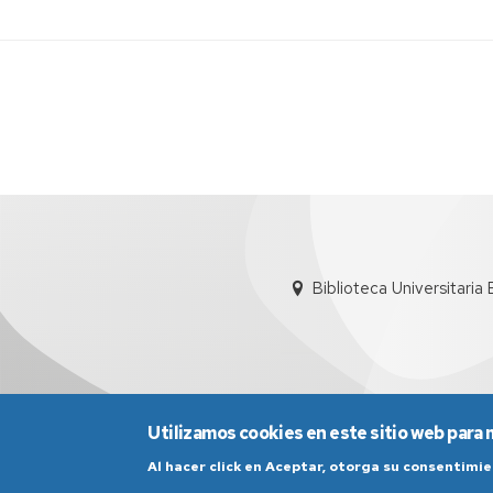
intelectual
Recursos
por
Acceso
materias
abierto
Producció
Científica
UZ
(Sideral)
Biblioteca Universitaria
Utilizamos cookies en este sitio web para 
Al hacer click en Aceptar, otorga su consentim