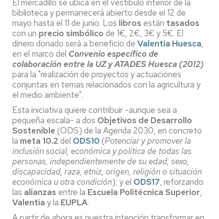
El mercadillo se ubica en el vestíbulo interior de la
biblioteca y permanecerá abierto desde el 12 de
mayo hasta el 11 de junio. Los
libros
están
tasados
con un
precio simbólico
de 1€, 2€, 3€ y 5€. El
dinero donado será a beneficio de
Valentia Huesca
,
en el marco del
Convenio específico de
colaboración entre la UZ y ATADES Huesca (2012)
para la "realización de proyectos y actuaciones
conjuntas en temas relacionados con la agricultura y
el medio ambiente".
Esta iniciativa quiere contribuir -aunque sea a
pequeña escala- a dos
Objetivos de Desarrollo
Sostenible
(ODS) de la Agenda 2030, en concreto
la
meta 10.2
del
ODS10
(
Potenciar y promover la
inclusión social, económica y política de todas las
personas, independientemente de su edad, sexo,
discapacidad, raza, etniz, origen, religión o situación
económica u otra condición
); y el
ODS17
, reforzando
las
alianzas
entre la
Escuela Politécnica Superior
,
Valentia
y la
EUPLA
.
A partir de ahora es nuestra intención transformar en