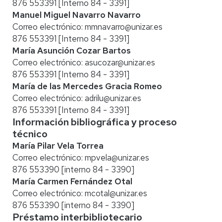
876 553391 [Interno 84 - 3391]
Manuel Miguel Navarro Navarro
Correo electrónico:
mmnavarro@unizar.es
876 553391 [Interno 84 - 3391]
María Asunción Cozar Bartos
Correo electrónico:
asucozar@unizar.es
876 553391 [Interno 84 - 3391]
María de las Mercedes Gracia Romeo
Correo electrónico:
adrilu@unizar.es
876 553391 [Interno 84 - 3391]
Información bibliográfica y proceso
técnico
María Pilar Vela Torrea
Correo electrónico:
mpvela@unizar.es
876 553390 [interno 84 - 3390]
María Carmen Fernández Otal
Correo electrónico:
mcotal@unizar.es
876 553390 [interno 84 - 3390]
Préstamo interbibliotecario