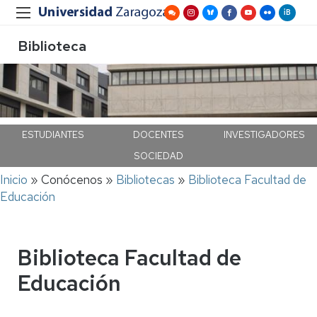
Biblioteca
ESTUDIANTES
DOCENTES
INVESTIGADORES
SOCIEDAD
Ruta
Inicio
Conócenos
Bibliotecas
Biblioteca Facultad de
de
Educación
navegación
Biblioteca Facultad de
Educación