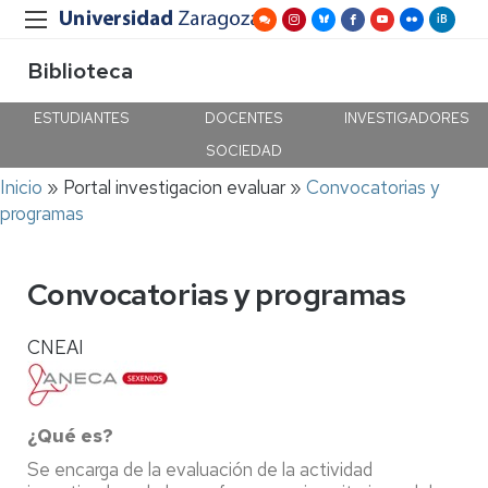
Biblioteca
ESTUDIANTES
DOCENTES
INVESTIGADORES
SOCIEDAD
Ruta
Inicio
Portal investigacion evaluar
Convocatorias y
de
programas
navegación
Convocatorias y programas
CNEAI
¿Qué es?
Se encarga de la evaluación de la actividad