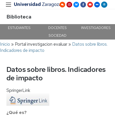
Biblioteca
ESTUDIANTES
DOCENTES
INVESTIGADORES
SOCIEDAD
Ruta
Inicio
Portal investigacion evaluar
Datos sobre libros.
de
Indicadores de impacto
navegación
Datos sobre libros. Indicadores
de impacto
SpringerLink
¿Qué es?