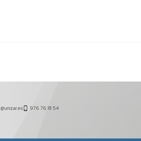
@unizar.es
976 76 18 54