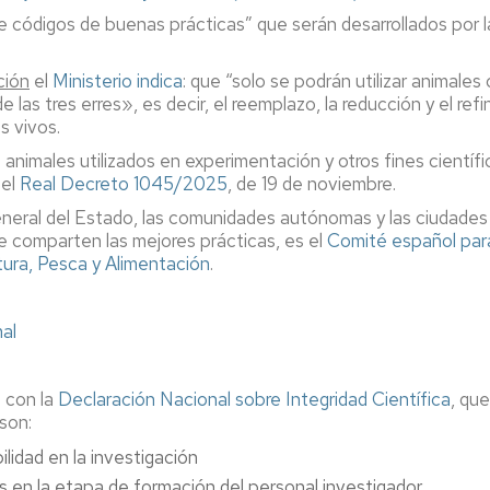
Adquisición
de códigos de buenas prácticas” que serán desarrollados por l
de
libros
(autorizado)
ción
el
Ministerio indica
: que “solo se podrán utilizar animales
e las tres erres», es decir, el reemplazo, la reducción y el 
Videotutoriales
s vivos.
ntos
y
 animales utilizados en experimentación y otros fines científi
Guías
 el
es
Real Decreto 1045/2025
, de 19 de noviembre.
Exposiciones
neral del Estado, las comunidades autónomas y las ciudades 
y
se comparten las mejores prácticas, es el
Comité español para
Act.
ltura, Pesca y Alimentación
.
Culturales
al
ster
e con la
Declaración Nacional sobre Integridad Científica
, qu
son:
a
ilidad en la investigación
d
s en la etapa de formación del personal investigador