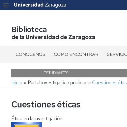
Biblioteca
de la Universidad de Zaragoza
CONÓCENOS
CÓMO ENCONTRAR
SERVICI
Bibliotecas
Libros
Cita
previa
ESTUDIANTES
Quiénes
Revistas
Ruta
Inicio
Portal investigacion publicar
Cuestiones étic
Somos
Informaci
de
al
Libro
navegación
usuario
Ubicación
electrónico
Cuestiones éticas
Acceso
Horario
Revistas
a
y
electrónicas
Recursos
Ética en la investigación
calendario
Electróni
Artículos