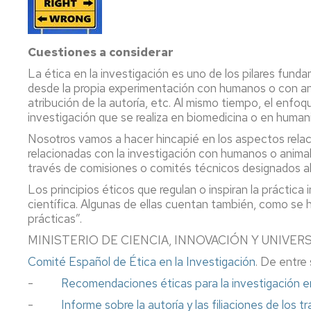
Colecciones
de
Consulta
revistas
en
Normativa
sala
Bases
Cuestiones a considerar
de
Estrategia
La ética en la investigación es uno de los pilares fund
Préstamo
datos
y
desde la propia experimentación con humanos o con anim
renovar,
Calidad
atribución de la autoría, etc. Al mismo tiempo, el enfoq
reservar
Tesis
investigación que se realiza en biomedicina o en human
Carta
Obtenció
de
Actas
Nosotros vamos a hacer hincapié en los aspectos relacion
de
servicios
de
relacionadas con la investigación con humanos o animal
Documen
congresos
través de comisiones o comités técnicos designados al
/
La
Prest.
Los principios éticos que regulan o inspiran la práctic
Biblioteca
Proyectos/Trabajos
Interbiblio
científica. Algunas de ellas cuentan también, como se 
en
Fin
prácticas”.
Cifras
de
Adquisici
Estudios
MINISTERIO DE CIENCIA, INNOVACIÓN Y UNIVER
de
Redes
libros
Sociales
Bibliografía
Comité Español de Ética en la Investigación
. De entre
recomendada
-
Recomendaciones éticas para la investigación en i
Sugerir
La
una
BUZ
El
-
Informe sobre la autoría y las filiaciones de los 