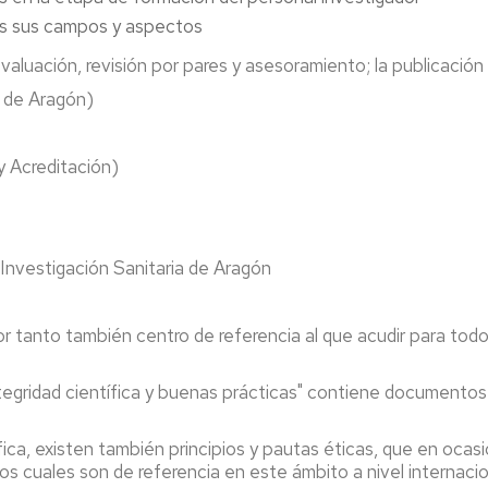
dos sus campos y aspectos
evaluación, revisión por pares y asesoramiento; la publicación y
a de Aragón)
n
y Acreditación)
 Investigación Sanitaria de Aragón
por tanto también centro de referencia al que acudir para to
Integridad científica y buenas prácticas" contiene document
fica, existen también principios y pautas éticas, que en ocas
os cuales son de referencia en este ámbito a nivel internacio