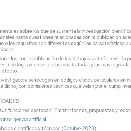
Preguntas
Microcredencial
ScienceDirect
más
Competencia
frecuentes
digital
Scopus
amentales sobre los que se sustenta la investigación científ
,
Proquest
ales hasta cuestiones relacionadas con la publicación acadé
ue o los requisitos son diferentes según las características pr
Dialnet
idades.
n
Repositorio
ados con la publicación de los trabajos: autoría, revisión po
Zaguan
es, que lógicamente son las más tratadas y las más reguladas 
tos
 efecto.
Gestores
a investigadora se recogen en códigos éticos particulares en 
Bibliográficos
tecario
ha dicho, con comisiones técnicas que velan por el cumplimien
Libro
ón
electrónico
SIDADES
 sus funciones destacan “Emitir informes, propuestas y reco
Bases
de
nteligencia artificial
datos
trabajos científicos y técnicos (0ctubre 2023)