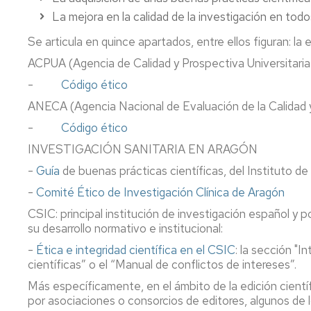
intelectual
Recursos
La mejora en la calidad de la investigación en to
por
Acceso
materias
Se articula en quince apartados, entre ellos figuran: la 
abierto
ACPUA (Agencia de Calidad y Prospectiva Universitari
Producció
-
Código ético
Científica
UZ
ANECA (Agencia Nacional de Evaluación de la Calidad 
(Sideral)
-
Código ético
INVESTIGACIÓN SANITARIA EN ARAGÓN
-
Guía
de buenas prácticas científicas, del Instituto de
-
Comité Ético de Investigación Clínica de Aragón
CSIC: principal institución de investigación español y 
su desarrollo normativo e institucional:
-
Ética e integridad científica en el CSIC
: la sección "
científicas” o el “Manual de conflictos de intereses”.
Más específicamente, en el ámbito de la edición cientí
por asociaciones o consorcios de editores, algunos de l