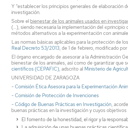
compra
y
factor
Y “establecer los principios generales de elaboración 
los
de
investigación.
Espacios,
ODS
impacto
salas
de
Sobre el
bienestar de los animales usados en investiga
de
revistas
Buenas
(…), siendo necesaria la implementación del «principio d
trabajo,
prácticas
métodos alternativos a la experimentación con animale
equipamie
Fondo
Las normas básicas aplicables para la protección de los
antiguo
Real Decreto 53/2013
, de 1 de febrero, modificado por
Actividad
culturales
Archivos
El órgano encargado de asesorar a la Administración Ge
y
personales
bienestar de los animales, así como de garantizar que 
sociales
en
científicos (CEPAFIC)
, adscrito al
Ministerio de Agricu
la
Publicar
biblioteca
UNIVERSIDAD DE ZARAGOZA
Trabajos
-
Comisión Ética Asesora para la Experimentación Anim
Fin
Mapas,
Grado/Má
música,
-
Comisión de Protección de Invenciones
vídeos
-
Código de Buenas Prácticas en Investigación
, acord
Gestionar
buenas prácticas en la investigación y cuyos objetivos 
bibliografí
Normas
técnicas
El fomento de la honestidad, el rigor y la responsab
Propieda
La adquisición de unas buenas prácticas científica