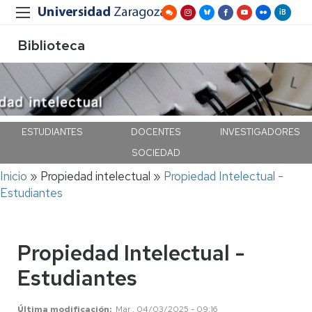
Biblioteca
ESTUDIANTES
DOCENTES
INVESTIGADORES
SOCIEDAD
Ruta
Inicio
Propiedad intelectual
Propiedad Intelectual -
de
Estudiantes
navegación
Propiedad Intelectual -
Estudiantes
Última modificación
Mar , 04/03/2025 - 09:16