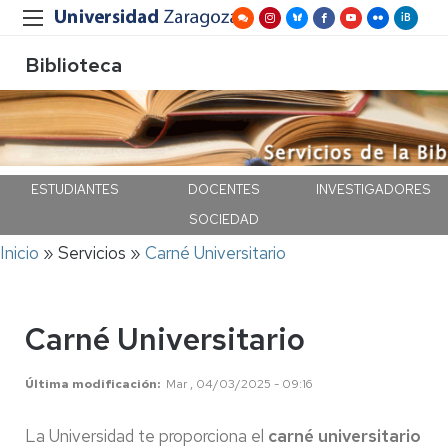
Biblioteca
ESTUDIANTES
DOCENTES
INVESTIGADORES
SOCIEDAD
Ruta
Inicio
Servicios
Carné Universitario
de
navegación
Carné Universitario
Última modificación
Mar , 04/03/2025 - 09:16
La Universidad te proporciona el
carné universitario