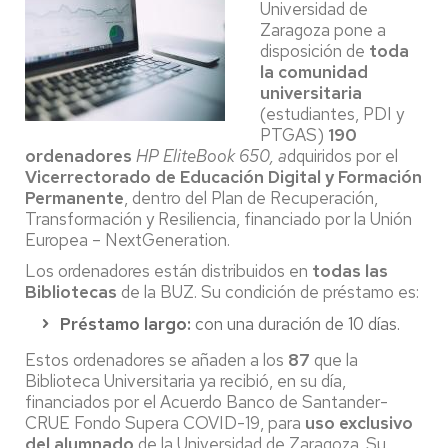
Universidad de
Zaragoza pone a
disposición de
toda
la comunidad
universitaria
(estudiantes, PDI y
PTGAS)
190
ordenadores
HP EliteBook 650, a
dquiridos por el
Vicerrectorado de Educación Digital y Formación
Permanente
, dentro del Plan de Recuperación,
Transformación y Resiliencia, financiado por la Unión
Europea – NextGeneration.
Los ordenadores están distribuidos en
todas las
Bibliotecas
de la BUZ. Su condición de préstamo es:
Préstamo largo:
con una duración de 10 días.
Estos ordenadores se añaden a los
87
que la
Biblioteca Universitaria ya recibió, en su día,
financiados por el Acuerdo Banco de Santander-
CRUE Fondo Supera COVID-19, para
uso exclusivo
del alumnado
de la Universidad de Zaragoza. Su