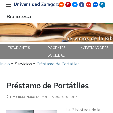
Biblioteca
ESTUDIANTES
DOCENTES
INVESTIGADORES
SOCIEDAD
Ruta
Inicio
Servicios
Préstamo de Portátiles
de
navegación
Préstamo de Portátiles
Última modificación
Mar , 06/05/2025 - 01:16
La Biblioteca de la