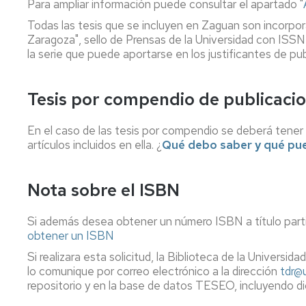
Para ampliar información puede consultar el apartado "
compra
y
factor
los
de
Todas las tesis que se incluyen en Zaguan son incorpora
Espacios,
ODS
impacto
Zaragoza", sello de Prensas de la Universidad con ISS
salas
de
la serie que puede aportarse en los justificantes de pu
de
revistas
Buenas
trabajo,
prácticas
equipamie
Fondo
Tesis por compendio de publicaci
antiguo
Actividad
culturales
En el caso de las tesis por compendio se deberá tener 
Archivos
y
personales
artículos incluidos en ella. ¿
Qué debo saber y qué pu
sociales
en
la
Publicar
biblioteca
Nota sobre el ISBN
Trabajos
Fin
Mapas,
Si además desea obtener un número ISBN a título partic
Grado/Má
música,
obtener un ISBN
vídeos
Gestionar
Si realizara esta solicitud, la Biblioteca de la Univers
bibliografí
Normas
lo comunique por correo electrónico a la dirección
tdr@u
técnicas
repositorio y en la base de datos TESEO, incluyendo d
Propieda