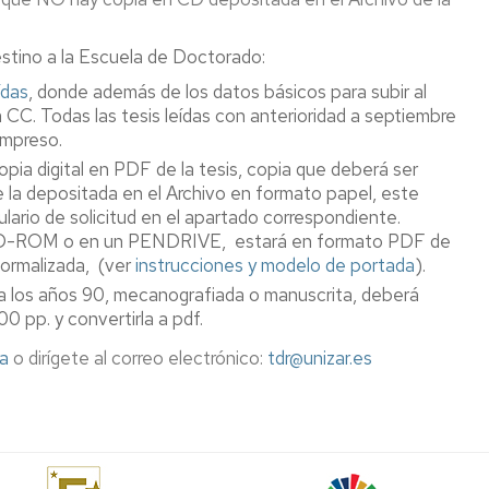
estino a la Escuela de Doctorado:
ídas
, donde además de los datos básicos para subir al
a CC. Todas las tesis leídas con anterioridad a septiembre
impreso.
pia digital en PDF de la tesis, copia que deberá ser
depositada en el Archivo en formato papel, este
ario de solicitud en el apartado correspondiente.
n CD-ROM o en un PENDRIVE, estará en formato PDF de
ormalizada, (ver
instrucciones y modelo de portada
).
r a los años 90, mecanografiada o manuscrita, deberá
0 pp. y convertirla a pdf.
ca
o dirígete al correo electrónico:
tdr@unizar.es