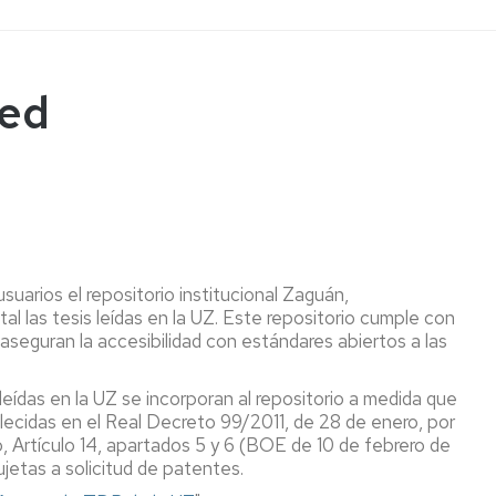
Preguntas
Microcredencial
ScienceDirect
más
Competencia
frecuentes
digital
Scopus
Red
,
Proquest
Dialnet
n
Repositorio
Zaguan
tos
Gestores
uarios el repositorio institucional Zaguán,
Bibliográficos
tal las tesis leídas en la UZ. Este repositorio cumple con
tecario
aseguran la accesibilidad con estándares abiertos a las
Libro
ón
electrónico
leídas en la UZ se incorporan al repositorio a medida que
Bases
lecidas en el Real Decreto 99/2011, de 28 de enero, por
de
, Artículo 14, apartados 5 y 6 (BOE de 10 de febrero de
datos
ujetas a solicitud de patentes.