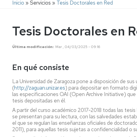
Ruta
Inicio
Servicios
Tesis Doctorales en Red
Colecciones
de
de
Consulta
revistas
en
navegación
Normativa
sala
Bases
Tesis Doctorales en 
de
Estrategia
Préstamo
datos
y
renovar,
Calidad
reservar
Tesis
Última modificación
Mar , 04/03/2025 - 09:16
Carta
Obtenció
de
Actas
de
servicios
de
En qué consiste
Documen
congresos
/
La
La Universidad de Zaragoza pone a disposición de sus us
Prest.
Biblioteca
Proyectos/Trabajos
(
http://zaguan.unizar.es
) para depositar en formato digi
Interbiblio
en
Fin
las especificaciones OAI (Open Archive Initiative) que 
Cifras
de
tesis depositadas en él.
Adquisici
Estudios
de
Redes
A partir del curso académico 2017-2018 todas las tesis 
libros
Sociales
Bibliografía
se presentan para su lectura, con las salvedades estab
recomendada
el que se regulan las enseñanzas oficiales de doctorado
Sugerir
La
2011), para aquellas tesis sujetas a confidencialidad o s
una
BUZ
El