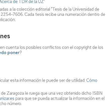
Acerca de TDR de la UZ
"
Adquisición
de
das a la colección editorial "Tesis de la Universidad de
libros
N
2254-7606
. Cada tesis recibe una numeración dentro de
(autorizado)
blicación.
Videotutoriales
ntos
y
ones
Guías
es
en cuenta los posibles conflictos con el copyright de los
Exposiciones
edo poner
?
y
Act.
Culturales
ular esta información le puede ser de utilidad:
Cómo
ster
idad de Zaragoza le ruega que una vez obtenido dicho ISBN
a
nizar.es
para que se pueda actualizar la información en el
icho número.
d