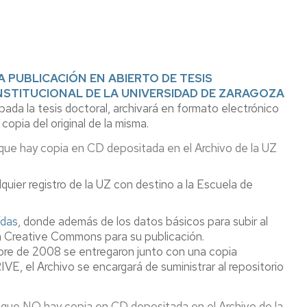
n
A PUBLICACIÓN EN ABIERTO DE TESIS
NSTITUCIONAL DE LA UNIVERSIDAD DE ZARAGOZA
bada la tesis doctoral, archivará en formato electrónico
 copia del original de la misma.
a que hay copia en CD depositada en el Archivo de la UZ
uier registro de la UZ con destino a la Escuela de
ídas
, donde además de los datos básicos para subir al
cia Creative Commons para su publicación.
embre de 2008 se entregaron junto con una copia
 el Archivo se encargará de suministrar al repositorio
la que NO hay copia en CD depositada en el Archivo de la