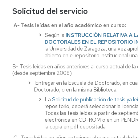
intelectual
Recursos
por
Solicitud del servicio
Acceso
materias
abierto
A- Tesis leídas en el año académico en curso:
Producció
Según la
INSTRUCCIÓN RELATIVA A L
Científica
DOCTORALES EN EL REPOSITORIO I
UZ
la Universidad de Zaragoza, una vez apro
(Sideral)
abierto en el repositorio institucional una
B- Tesis leídas en años anteriores al curso actual de l
(desde septiembre 2008)
Entregar en la Escuela de Doctorado, en cualq
Doctorado, o en la misma Biblioteca:
La
Solicitud de publicación de tesis ya le
repositorio, deberá seleccionar la licen
Todas las tesis leídas a partir de septi
electrónica en CD-ROM o en un PENDRIVE,
la copia en pdf depositada.
C- Tesis leídas en años anteriores al curso actual de 