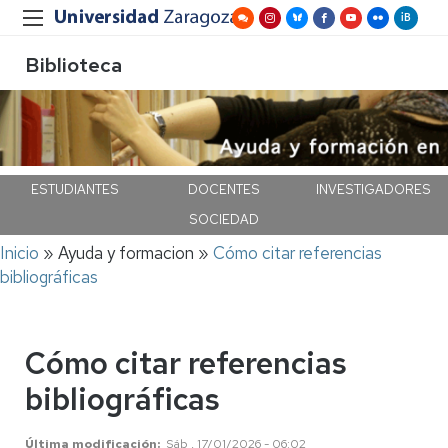
Biblioteca
ESTUDIANTES
DOCENTES
INVESTIGADORES
SOCIEDAD
Ruta
Inicio
Ayuda y formacion
Cómo citar referencias
de
bibliográficas
navegación
Cómo citar referencias
bibliográficas
Última modificación
Sáb , 17/01/2026 - 06:02