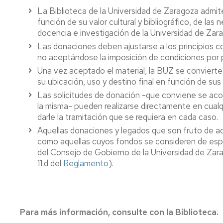
compra
y
factor
La Biblioteca de la Universidad de Zaragoza admite
los
de
función de su valor cultural y bibliográfico, de las 
Espacios,
ODS
impacto
docencia e investigación de la Universidad de Zar
salas
de
de
revistas
Buenas
Las donaciones deben ajustarse a los principios c
trabajo,
prácticas
no aceptándose la imposición de condiciones por 
equipamie
Fondo
Una vez aceptado el material, la BUZ se convierte
antiguo
su ubicación, uso y destino final en función de su
Actividad
culturales
Las solicitudes de donación -que conviene se ac
Archivos
y
personales
la misma- pueden realizarse directamente en cualqu
sociales
en
darle la tramitación que se requiera en cada caso.
la
Aquellas donaciones y legados que son fruto de acu
Publicar
biblioteca
como aquellas cuyos fondos se consideren de espec
Trabajos
del Consejo de Gobierno de la Universidad de Zarag
Fin
Mapas,
11.d del
Reglamento
).
Grado/Má
música,
vídeos
Gestionar
bibliografí
Normas
técnicas
Para más información, consulte con la Biblioteca.
Propieda