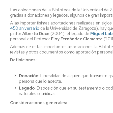
Colecciones
de
Consulta
revistas
Las colecciones de la Biblioteca de la Universidad de Z
en
Normativa
gracias a donaciones y legados, algunos de gran importan
sala
Bases
A las importantísimas aportaciones realizadas en siglos
de
Estrategia
Préstamo
450 aniversario
de la Universidad de Zaragoza), hay qu
datos
y
renovar,
pintor
Calidad
Alberto Duce
(2004), el legado de
Miguel La
reservar
Tesis
personal del Profesor
Eloy Fernández
Clemente
(2011
Carta
Además de estas importantes aportaciones, la Bibliotec
Obtenció
de
Actas
revistas y otros documentos como aportación personal, 
de
servicios
de
Documen
congresos
Definiciones:
/
La
Prest.
Biblioteca
Proyectos/Trabajos
Interbiblio
en
Fin
Donación
: Liberalidad de alguien que transmite 
Cifras
de
persona que lo acepta.
Adquisici
Estudios
Legado
: Disposición que en su testamento o codi
de
Redes
naturales o jurídicas.
libros
Sociales
Bibliografía
recomendada
Consideraciones generales:
Sugerir
La
una
BUZ
El