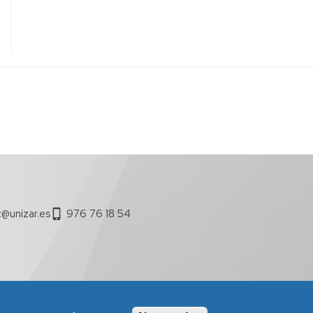
@unizar.es
976 76 18 54