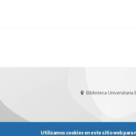
intelectual
Recursos
por
Acceso
materias
abierto
Producció
Científica
UZ
(Sideral)
Biblioteca Universitaria
Utilizamos cookies en este sitio web para 