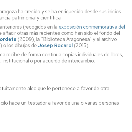
Preguntas
Microcredencial
ScienceDirect
aragoza ha crecido y se ha enriquecido desde sus inicios
más
Competencia
cia patrimonial y científica.
frecuentes
digital
Scopus
 anteriores (recogidos en la
exposición conmemorativa del
,
e añadir otras más recientes como han sido el fondo del
Proquest
bordeta
(2009), la “Biblioteca Aragonesa” y el archivo
Dialnet
) o los dibujos de
Josep Rocarol
(2015).
a recibe de forma continua copias individuales de libros,
n
Repositorio
institucional o por acuerdo de intercambio.
Zaguan
tos
Gestores
Bibliográficos
tecario
gratuitamente algo que le pertenece a favor de otra
Libro
ón
electrónico
cilo hace un testador a favor de una o varias personas
Bases
de
datos