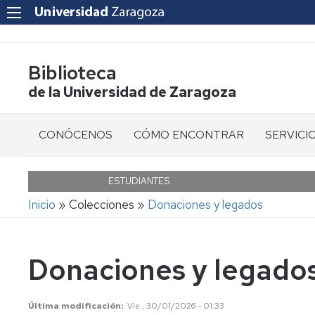
Biblioteca
de la Universidad de Zaragoza
CONÓCENOS
CÓMO ENCONTRAR
SERVICI
Bibliotecas
Libros
Cita
previa
ESTUDIANTES
Quiénes
Revistas
Ruta
Inicio
Colecciones
Donaciones y legados
Somos
Informaci
de
al
Libro
navegación
usuario
Ubicación
electrónico
Donaciones y legado
Acceso
Horario
Revistas
a
y
electrónicas
Recursos
calendario
Electróni
Última modificación
Vie , 30/01/2026 - 01:33
Artículos