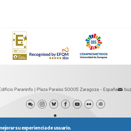
n
 Edificio Paraninfo | Plaza Paraíso 50005 Zaragoza - España
buz
mejorar su experiencia de usuario.