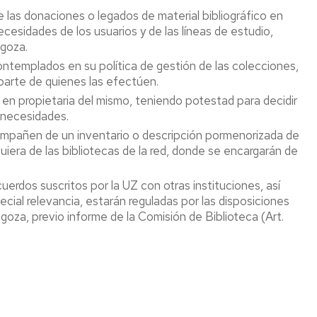
Adquisición
 las donaciones o legados de material bibliográfico en
de
necesidades de los usuarios y de las líneas de estudio,
libros
agoza.
(autorizado)
ontemplados en su política de gestión de las colecciones,
Videotutoriales
parte de quienes las efectúen.
ntos
y
 en propietaria del mismo, teniendo potestad para decidir
Guías
s necesidades.
es
ompañen de un inventario o descripción pormenorizada de
Exposiciones
y
iera de las bibliotecas de la red, donde se encargarán de
Act.
Culturales
erdos suscritos por la UZ con otras instituciones, así
ial relevancia, estarán reguladas por las disposiciones
oza, previo informe de la Comisión de Biblioteca (Art.
ster
a
d