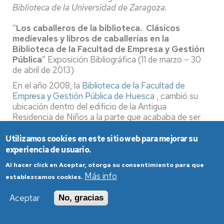
Biblioteca de la Universidad de Zaragoza.
“
Los caballeros de la biblioteca. Clásicos
medievales y libros de caballerías en la
Biblioteca de la Facultad de Empresa y Gestión
Pública
”
Exposición Bibliográfica (11 de marzo – 30
de abril de 2013)
En el año 2008, la
Biblioteca de la Facultad de
Empresa y Gestión Pública de Huesca
, cambió su
ubicación dentro del edificio de la Antigua
Residencia de Niños a la parte que acababa de ser
rehabilitada. Ese mismo año llegaron a nuestra
biblioteca los fondos de la Licenciatura de
Utilizamos cookies en este sitio web para mejorar su
Humanidades de la Facultad de Ciencias Humanas y
experiencia de usuario.
de la Educación, al trasladarse profesores y alumnos
Al hacer click en Aceptar, otorga su consentimiento para que
a este edificio. Desde ese año, los fondos de
Más info
establezcamos cookies.
Humanidades en nuestra biblioteca han crecido de
una manera constante y notoria. Con estas
Aceptar
No, gracias
exposiciones queremos dar a conocer la importancia
de esta colección, además de resaltar el valor que
sus disciplinas poseen en el desarrollo cultural de las